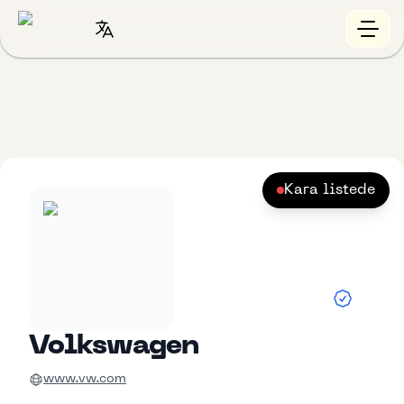
Kara listede
Volkswagen
www.vw.com