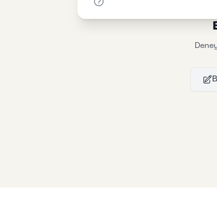
Deney
B