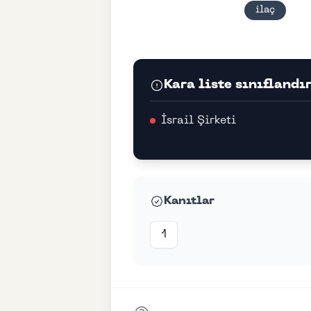
ilaç
Kara liste sınıflandı
İsrail Şirketi
Kanıtlar
1