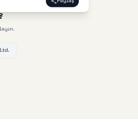
Paylaş
?
layın.
Ltd.