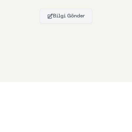
Bilgi Gönder
Bllfoad
Studios
© 2024
Bllfoad
Studios
All rights reserved.
Privacy policy
Support Us