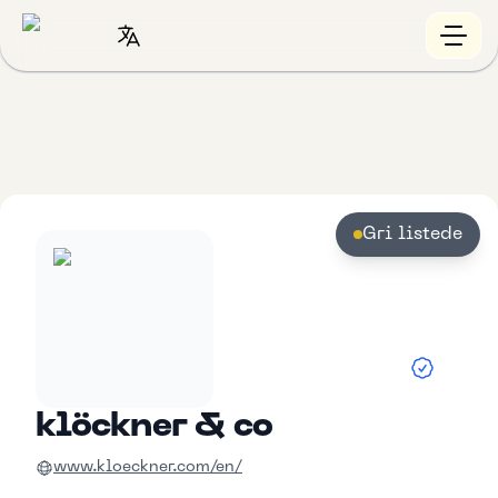
Gri listede
klöckner & co
www.kloeckner.com/en/