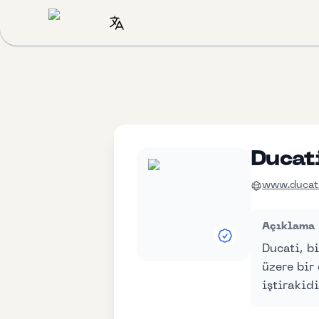
Ducat
www.ducat
Açıklama
Ducati, b
üzere bir
iştirakidi