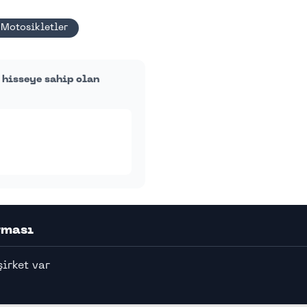
Motosikletler
 hisseye sahip olan
rması
şirket var