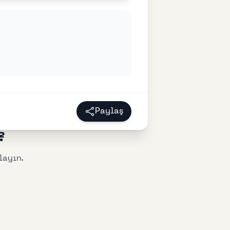
Paylaş
?
layın.