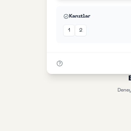
Kanıtlar
1
2
Deney