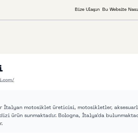
Bize Ulaşın
Bu Website Nası
i
i.com/
ir İtalyan motosiklet üreticisi, motosikletler, aksesuar
 dizi ürün sunmaktadır. Bologna, İtalya'da bulunmaktad
r.