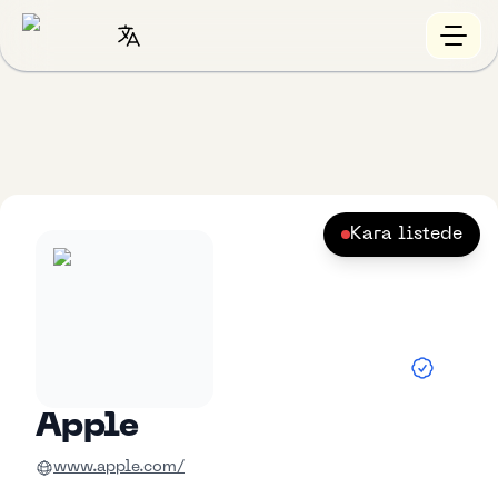
Kara listede
Apple
www.apple.com/