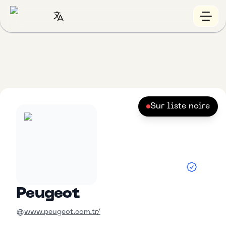
Sur liste noire
Peugeot
www.peugeot.com.tr/