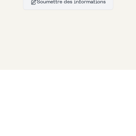
Soumettre des informations
Bllfoad
Studios
© 2024
Bllfoad
Studios
All rights reserved.
Privacy policy
Support Us