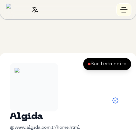
Sur liste noire
Algida
www.algida.com.tr/home.html